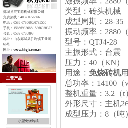
激振频率：2880
类型：砖头机械
郯城县宏宝源机械有限公司
免费热线：400-007-6566
成型周期：28-3
电话：0539-6736666/6735555
手机：15866932666/15866938377
振动频率：2880（
传真：0539-6735898
地址：山东郯城县胜利镇工业园
型号：QTJ4-28
66号
网址：
www.hbyjx.com.cn
主振形式：台震
压力：40（KN）
用途：
免烧砖机
主营产品
总功率：14100（
整机重量：3.2（t
外形尺寸：主机265*
成型压力：8（吨
小型免烧砖机