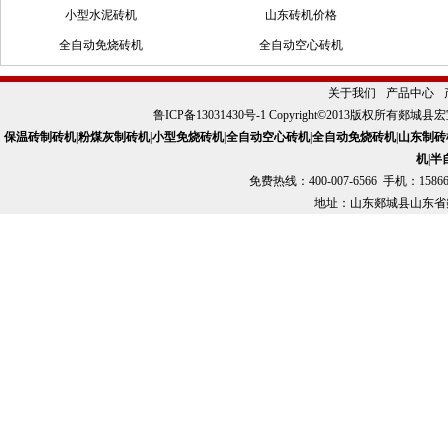
小型水泥砖机
山东砖机价格
全自动免烧砖机
全自动空心砖机
小型液压制砖机
山东制砖机机械设备
关于我们
产品中心
QTJ4-26砖机
QTJ4-40砖机
鲁ICP备13031430号-1
Copyright©2013版权所有郯
山东砖机厂
小型空心砖机
保温砖制砖机
|
粉煤灰制砖机
|
小型免烧砖机
|
全自动空心砖机
|
全自动免烧砖机
|
山东制砖
机
|
半
免费热线：400-007-6566 手机：15866
地址：山东郯城县山东省